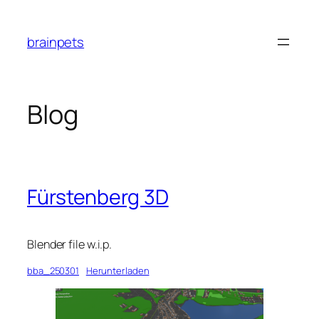
Zum
Inhalt
brainpets
springen
Blog
Fürstenberg 3D
Blender file w.i.p.
bba_250301
Herunterladen